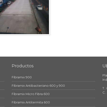
Productos
U
Pl
Fibramix 900
Ind
Fibramix Antibacteriano 600 y 900
T.:
C.:
Fibramix Micro Fibra 600
Fibramix Antitermita 600