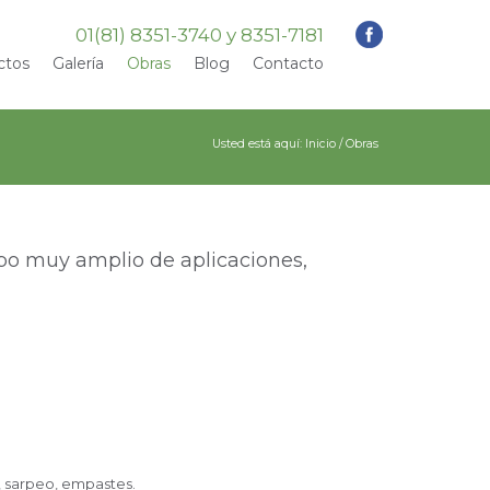
01(81) 8351-3740 y 8351-7181
ctos
Galería
Obras
Blog
Contacto
Usted está aquí:
Inicio
/
Obras
po muy amplio de aplicaciones,
, sarpeo, empastes.