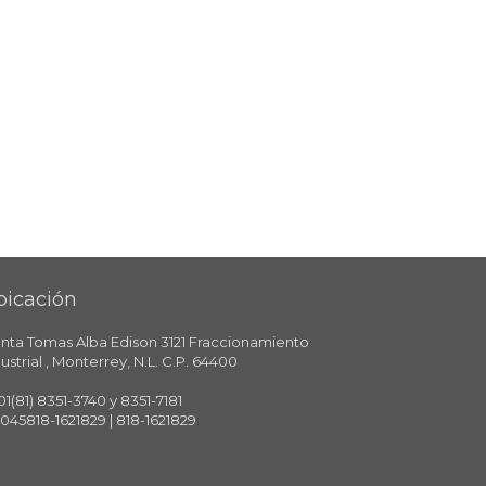
bicación
anta Tomas Alba Edison 3121 Fraccionamiento
ustrial , Monterrey, N.L. C.P. 64400
 01(81) 8351-3740 y 8351-7181
 045818-1621829 | 818-1621829