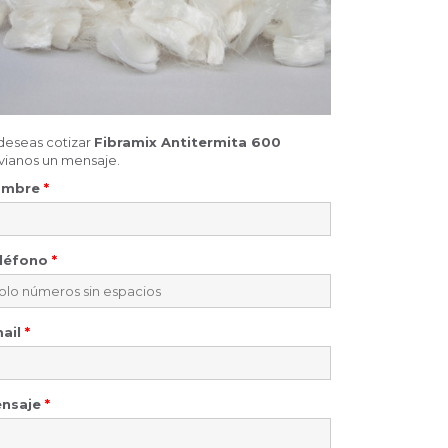
 deseas cotizar
Fibramix Antitermita 600
vianos un mensaje.
ombre
*
léfono
*
ail
*
nsaje
*