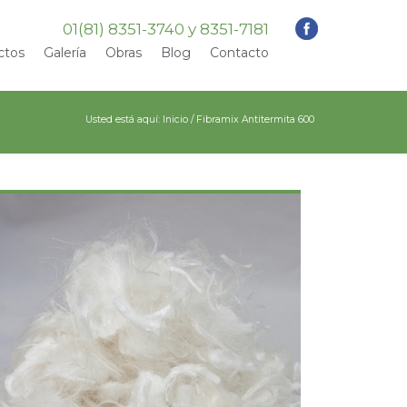
01(81) 8351-3740 y 8351-7181
ctos
Galería
Obras
Blog
Contacto
Usted está aquí:
Inicio
/
Fibramix Antitermita 600