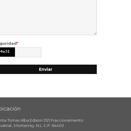
guridad
*
bicación
anta Tomas Alba Edison 3121 Fraccionamiento
ustrial , Monterrey, N.L. C.P. 64400