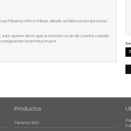
éticas Fibramix Micro-Fibras, desde su fabricación (proceso
esto quiere decir que la termita no se da cuenta cuando
consiguiente la termita muere.
Se
Productos
U
Pl
Fibramix 900
Ind