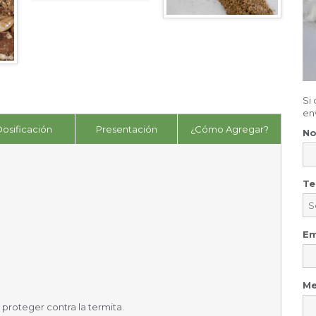
Si
en
osificación
Presentación
¿Cómo Agregar?
N
Te
Em
Me
proteger contra la termita.