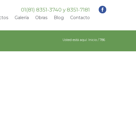
01(81) 8351-3740 y 8351-7181
ctos
Galería
Obras
Blog
Contacto
Usted está aquí:
Inicio
/
786