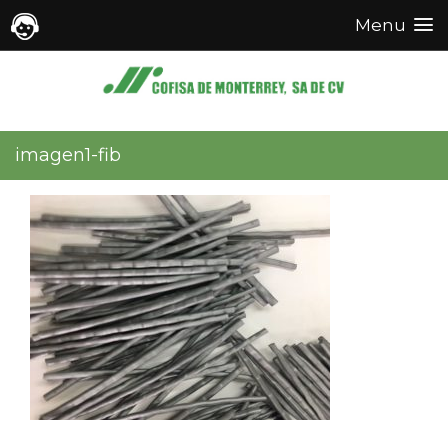
Menu
Menu
imagen1-fib